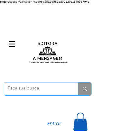
pinterest-site-verification=ced0ba58abd58eba09120c114e98794c
Entrar