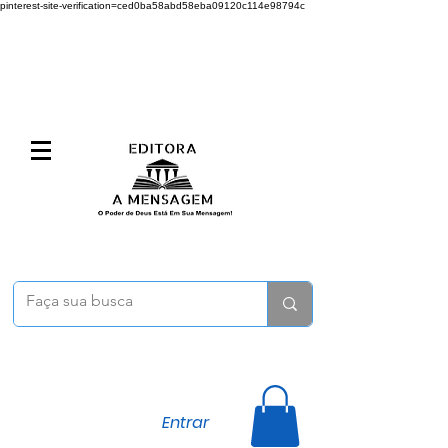
pinterest-site-verification=ced0ba58abd58eba09120c114e98794c
Entrar