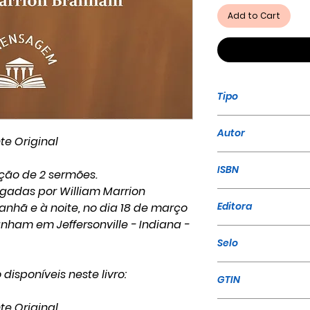
Add to Cart
Tipo
Livro
Autor
te Original
William Marrion
ISBN
ção de 2 sermões.
gadas por William Marrion
978-65-86161-00
Editora
hã e à noite, no dia 18 de março
nham em Jeffersonville - Indiana -
A Mensagem
Selo
A Mensagem
disponíveis neste livro:
GTIN
9786586161625
te Original