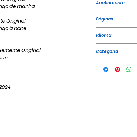
Acabamento
ingo de manhã
Brochura, Espiral
Páginas
te Original
ngo à noite
140
Idioma
Português
 Semente Original
Categoria
nham
Sermões em Séri
/2024