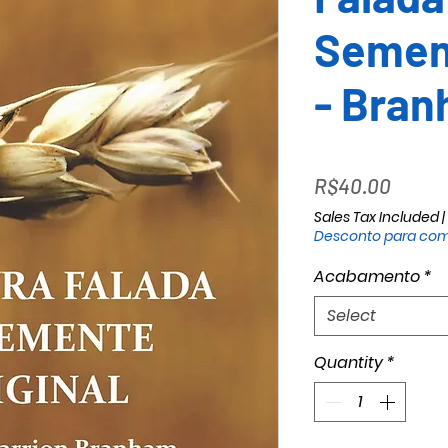
Sement
- Bra
Price
R$40.00
Sales Tax Included
|
Desconto para com
Acabamento
*
Select
Quantity
*