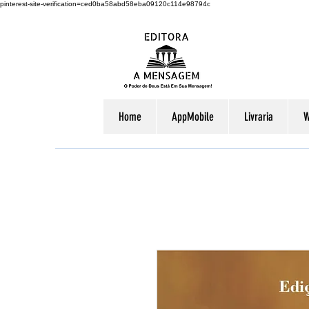
pinterest-site-verification=ced0ba58abd58eba09120c114e98794c
Home
AppMobile
Livraria
W