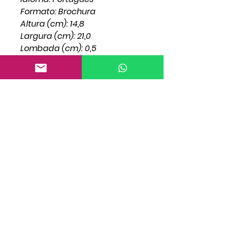
Formato: Brochura
Altura (cm): 14,8
Largura (cm): 21,0
Lombada (cm): 0,5
Peso (gramas): 0,200
ISBN:
Tipo
Livro
Autor
William Marrion Branham
ISBN
Tradução
A Palavra Original
Selo