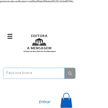
pinterest-site-verification=ced0ba58abd58eba09120c114e98794c
Entrar