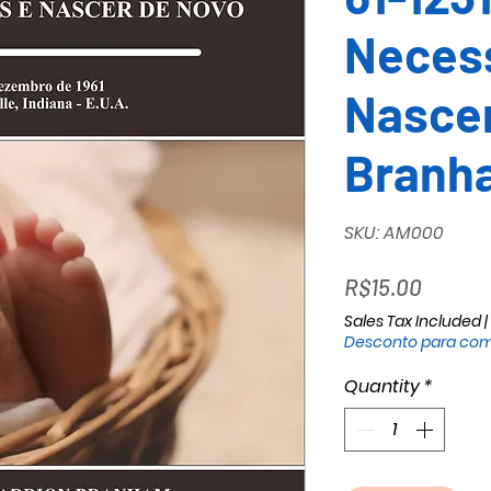
Necess
Nascer
Branh
SKU: AM000
Price
R$15.00
Sales Tax Included
|
Desconto para com
Quantity
*