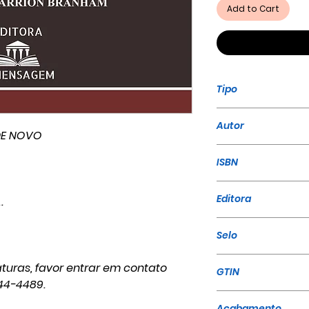
Add to Cart
Tipo
Livro
Autor
DE NOVO
William Marrion
ISBN
Editora
.
A Mensagem
Selo
A Mensagem
turas, favor entrar em contato
GTIN
44-4489.
Acabamento