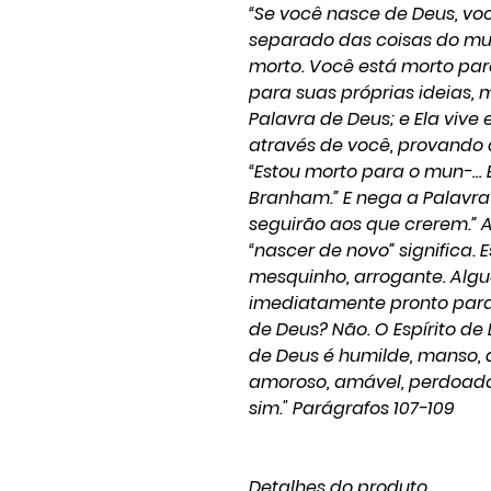
“Se você nasce de Deus, vo
separado das coisas do mu
morto. Você está morto pa
para suas próprias ideias, 
Palavra de Deus; e Ela viv
através de você, provando q
“Estou morto para o mun-… 
Branham.” E nega a Palavra 
seguirão aos que crerem.”
“nascer de novo” significa.
mesquinho, arrogante. Algu
imediatamente pronto para b
de Deus? Não. O Espírito de 
de Deus é humilde, manso, 
amoroso, amável, perdoador,
sim." Parágrafos 107-109
Detalhes do produto