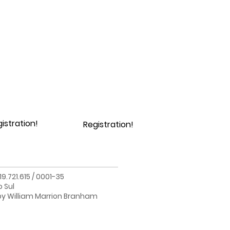
istration!
Registration!
.721.615 / 0001-35
o Sul
 by William Marrion Branham