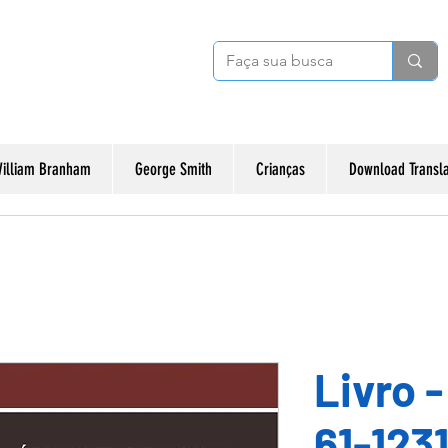
illiam Branham
George Smith
Crianças
Download Transl
Livro 
︎︎︎61-12