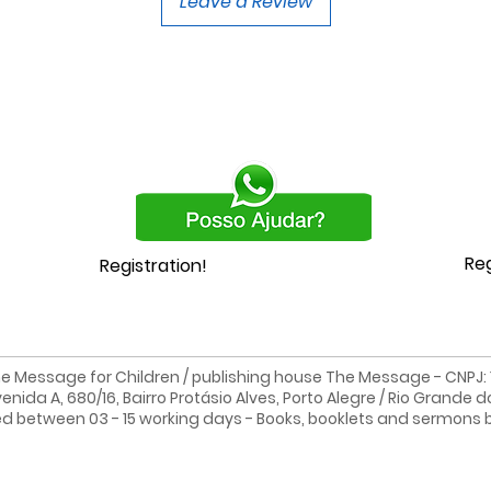
Leave a Review
Reg
Registration!
e Message for Children / publishing house The Message - CNPJ: 19
enida A, 680/16, Bairro Protásio Alves, Porto Alegre / Rio Grande d
ed between 03 - 15 working days - Books, booklets and sermons