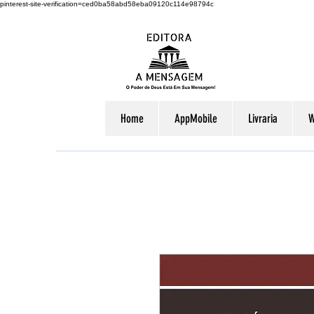
pinterest-site-verification=ced0ba58abd58eba09120c114e98794c
Home
AppMobile
Livraria
W