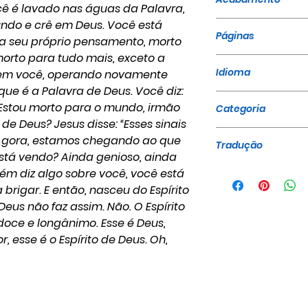
cê é lavado nas águas da Palavra,
ndo e crê em Deus. Você está
Brochura
Páginas
ra seu próprio pensamento, morto
morto para tudo mais, exceto a
56
Idioma
e em você, operando novamente
ue é a Palavra de Deus. Você diz:
Português
Estou morto para o mundo, irmão
Categoria
de Deus? Jesus disse: “Esses sinais
Sermões - Ediçã
 Agora, estamos chegando ao que
Tradução
 Está vendo? Ainda genioso, ainda
Gravações A Voz
ém diz algo sobre você, você está
rigar. E então, nasceu do Espírito
Deus não faz assim. Não. O Espírito
doce e longânimo. Esse é Deus,
 esse é o Espírito de Deus. Oh,