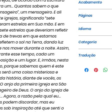
rejas, de acordo com a Escritura
Acabamento
 era um... Quantos sabem o que
Brochura
nsageiro”, um mensageiro. E ali
Páginas
e igrejas, significando “sete
s eram estrelas em Sua mão. E em
60
Idioma
sete estrelas que deveriam refletir
ia de trevas em que estamos
Português
efletem o sol na Terra, dando luz
Categoria
nos mover durante a noite. Assim,
Sermões - Ediçã
rante esse tempo, cada um
Tradução
sição e um lugar. E, irmãos, nesta
Editora A Mens
so, porque sabemos quem é este
s será uma coisa misteriosa e
 da história, diante de vocês, os
 O anjo da primeira igreja era São
ageiro de Deus. O anjo da igreja de
.. Agora, a razão pela qual eu...
ês podem discordar, mas eu
as sob inspiração até que senti o