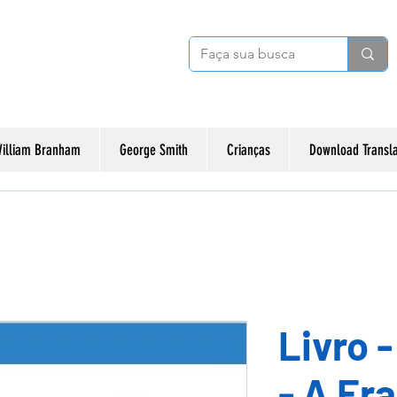
illiam Branham
George Smith
Crianças
Download Transl
Livro 
- A Era