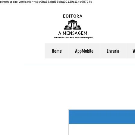
pinterest-site-verification=ced0ba58abd58eba09120c114e98794c
Home
AppMobile
Livraria
W