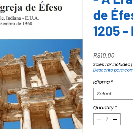
de Éfe
1205 -
Price
R$10.00
Sales Tax Included
|
Desconto para com
Idioma
*
Select
Quantity
*