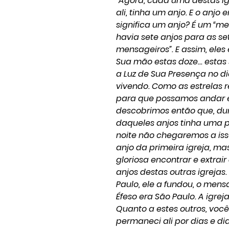
“Agora, cada uma destas ig
ali, tinha um anjo. E o anjo
significa um anjo? É um “me
havia sete anjos para as set
mensageiros”. E assim, ele
Sua mão estas doze... estas 
a Luz de Sua Presença no d
vivendo. Como as estrelas r
para que possamos andar e 
descobrimos então que, du
daqueles anjos tinha uma po
noite não chegaremos a is
anjo da primeira igreja, ma
gloriosa encontrar e extrair
anjos destas outras igrejas.
Paulo, ele a fundou, o mens
Éfeso era São Paulo. A igreja.
Quanto a estes outros, voc
permaneci ali por dias e di