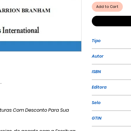
Add to Cart
Tipo
Livro
Autor
William Marrion
ISBN
.
978-65-990482-
Editora
A Mensagem
Selo
eraturas Com Desconto Para Sua
A Mensagem
GTIN
9786599048203