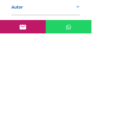
Livro
Autor
Timothy A. Dodd
ISBN
978-65-86161-76-2
Editora
A Mensagem
Selo
A Mensagem
GTIN
9786586161762
Acabamento
Espiral
Páginas
568
Idioma
Português