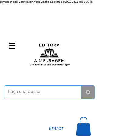
pinterest-site-verification=ced0ba58abd58eba09120c114e98794c
Entrar