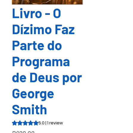
Livro - O
Dízimo Faz
Parte do
Programa
de Deus por
George
Smith
Rating is 5.0 out of five stars based on 1 review
5.0 | 1 review
Price