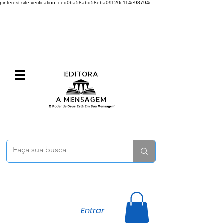
pinterest-site-verification=ced0ba58abd58eba09120c114e98794c
Entrar