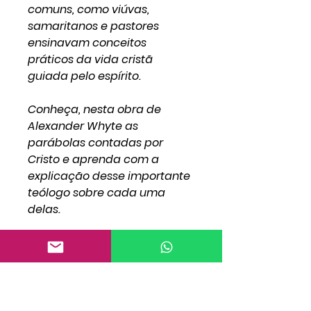
comuns, como viúvas,
samaritanos e pastores
ensinavam conceitos
práticos da vida cristã
guiada pelo espírito.
Conheça, nesta obra de
Alexander Whyte as
parábolas contadas por
Cristo e aprenda com a
explicação desse importante
teólogo sobre cada uma
delas.
Título: Parábola da Bíblia
Autor: Alexander Whyte
Páginas: 208
Capa: brochura
Tamanho: 13,5x20,75cm