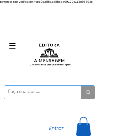
pinterest-site-verification=ced0ba58abd58eba09120c114e98794c
Entrar