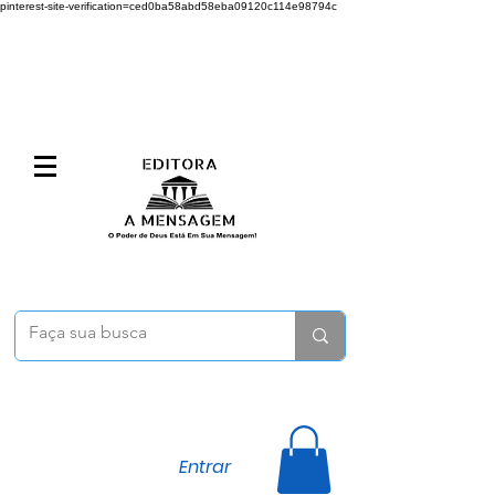
pinterest-site-verification=ced0ba58abd58eba09120c114e98794c
Entrar