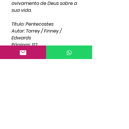
avivamento de Deus sobre a
sua vida.
Título: Pentecostes
Autor: Torrey / Finney /
Edwards
Páginas: 112
Capa: brochura
Tamanho: 13,5x20,75cm
Idioma: Português
No Reviews Yet
Share your thoughts. Be the first to
leave a review.
Leave a Review