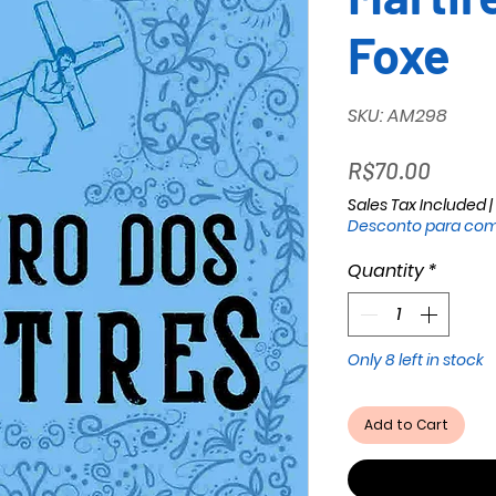
Foxe
SKU: AM298
Price
R$70.00
Sales Tax Included
|
Desconto para com
Quantity
*
Only 8 left in stock
Add to Cart