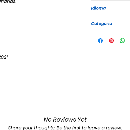
rianas.
496
Idioma
Português
Categoria
Clássicos
2021
No Reviews Yet
Share your thoughts. Be the first to leave a review.