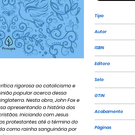
Tipo
Livro
Autor
John Foxe
ISBN
978-65-5552-16
Editora
Ciranda Cultural
Selo
rítica rigorosa ao catolicismo e
Principis
pinião popular acerca dessa
GTIN
Inglaterra. Nesta obra, John Fox e
9786555521665
osa apresentando a história dos
Acabamento
ristãos. Iniciando com Jesus
dos protestantes até o término do
Brochura
Páginas
ida como rainha sanguinária por