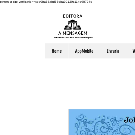
pinterest-site-verification=ced0ba58abd58eba09120c114e98794c
Home
AppMobile
Livraria
W