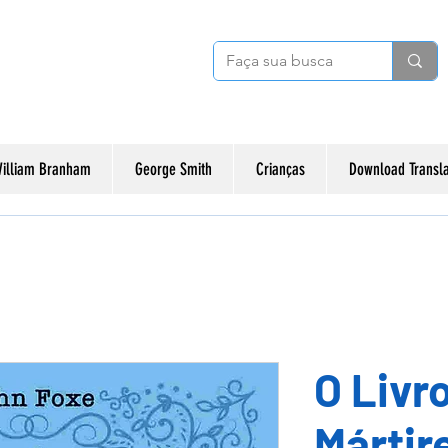
illiam Branham
George Smith
Crianças
Download Transl
O Livr
Mártir