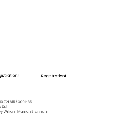
istration!
Registration!
.721.615 / 0001-35
o Sul
 by William Marrion Branham