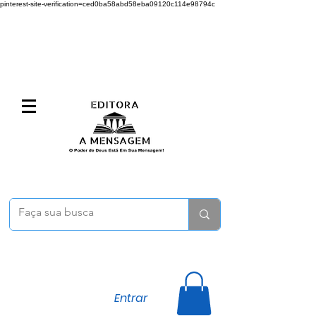
pinterest-site-verification=ced0ba58abd58eba09120c114e98794c
Entrar