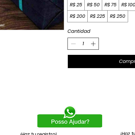
R$ 25
R$ 50
R$ 75
R$ 10
R$ 200
R$ 225
R$ 250
Cantidad
Compr
¡Haz t
¡Haz tu registro!