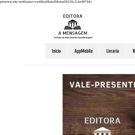
pinterest-site-verification=ced0ba58abd58eba09120c114e98794c
Inicio
AppMobile
Livraria
W