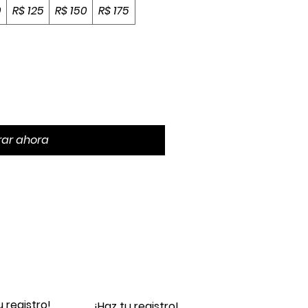
0
R$ 125
R$ 150
R$ 175
ar ahora
u registro!
¡Haz tu registro!