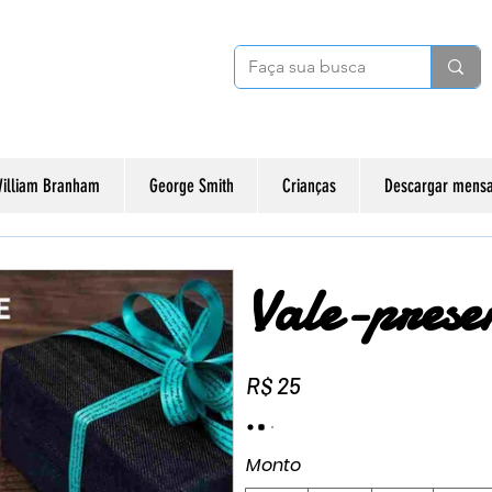
illiam Branham
George Smith
Crianças
Descargar mensa
Vale-presen
R$ 25
Monto