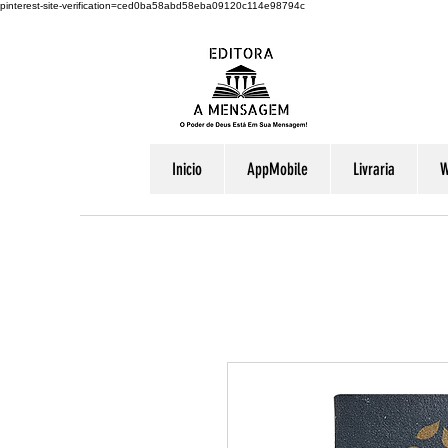
pinterest-site-verification=ced0ba58abd58eba09120c114e98794c
Inicio
AppMobile
Livraria
W