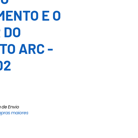
MENTO E O
 DO
TO ARC -
02
cio
a de Envio
pras maiores