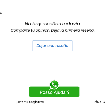
da
No hay reseñas todavía
Comparte tu opinión. Deja la primera reseña.
Dejar una reseña
¡Haz t
¡Haz tu registro!