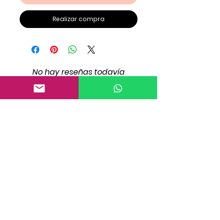
Realizar compra
No hay reseñas todavía
Comparte tu opinión. Deja la
primera reseña.
Dejar una reseña
¡Haz tu registro!
¡Haz tu registro!
¡Haz tu registro!
¡Haz tu registro!