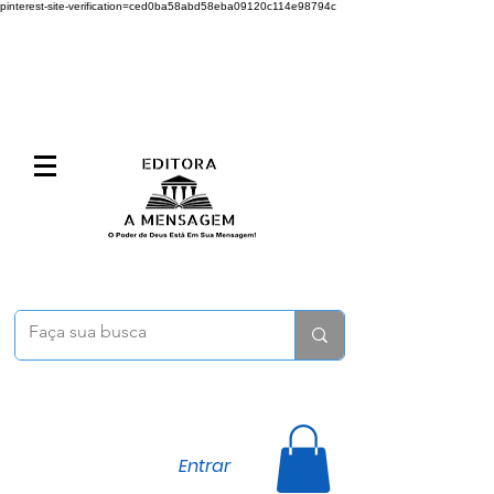
pinterest-site-verification=ced0ba58abd58eba09120c114e98794c
Entrar