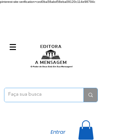
pinterest-site-verification=ced0ba58abd58eba09120c114e98794c
Entrar