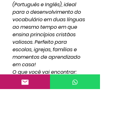
(Português e Inglês), ideal
para o desenvolvimento do
vocabulário em duas línguas
ao mesmo tempo em que
ensina princípios cristãos
valiosos. Perfeito para
escolas, igrejas, famílias e
momentos de aprendizado
em casa!
O que você vai encontrar:
A história de Abraão
adaptada para o público
infantil
Textos em Português e Inglês
lado a lado
Ilustrações grandes e
divertidas para colorir
Ensinamentos bíblicos com
valores morais para a vida