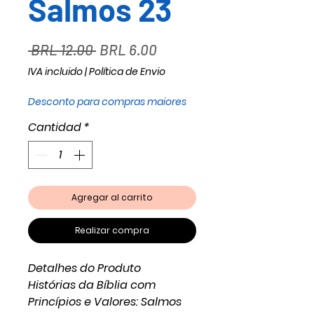
Salmos 23
Precio
Precio
 BRL 12.00 
BRL 6.00
de
IVA incluido
|
Política de Envio
oferta
Desconto para compras maiores
Cantidad
*
Agregar al carrito
Realizar compra
Detalhes do Produto
Histórias da Bíblia com
Princípios e Valores: Salmos