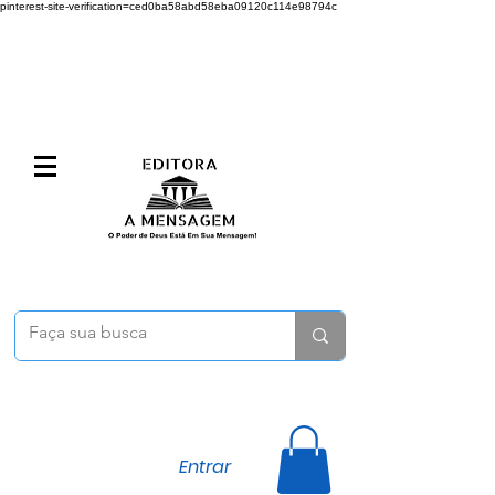
pinterest-site-verification=ced0ba58abd58eba09120c114e98794c
Entrar