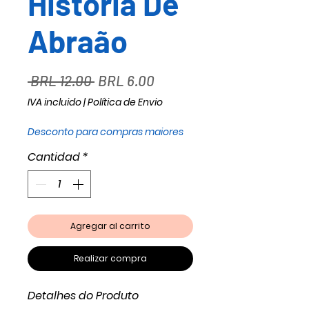
História De
Abraão
Precio
Precio
 BRL 12.00 
BRL 6.00
de
IVA incluido
|
Política de Envio
oferta
Desconto para compras maiores
Cantidad
*
Agregar al carrito
Realizar compra
Detalhes do Produto