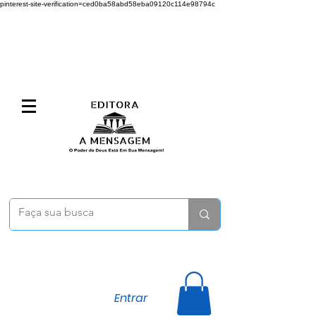
pinterest-site-verification=ced0ba58abd58eba09120c114e98794c
Entrar