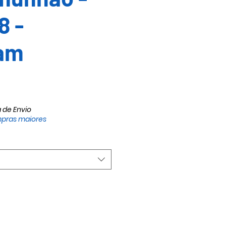
8 -
am
io
a de Envio
pras maiores