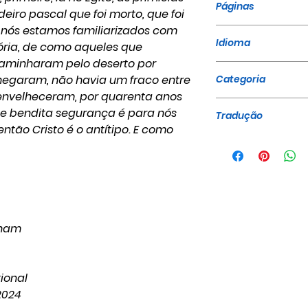
Páginas
eiro pascal que foi morto, que foi
de nós estamos familiarizados com
20
Idioma
tória, de como aqueles que
aminharam pelo deserto por
Português
hegaram, não havia um fraco entre
Categoria
s envelheceram, por quarenta anos
Sermões - Ediçã
ue bendita segurança é para nós
Tradução
 então Cristo é o antítipo. E como
Believers Interna
nham
tional
2024