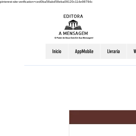
pinterest-site-verification=ced0ba58abd58eba09120c114e98794c
Inicio
AppMobile
Livraria
W