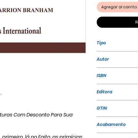
Agregar al carrito
R
Tipo
Livro
Autor
William Marrion
ISBN
978-65-86161-00
Editora
.
Believers Interna
GTIN
eraturas Com Desconto Para Sua
9786586161000
Acabamento
Grampeado
 primeiro, lá no Egito, as primícias