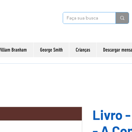
illiam Branham
George Smith
Crianças
Descargar mensa
Livro 
- A Co