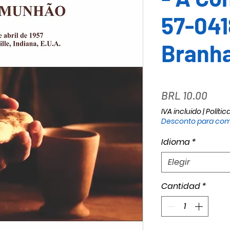
57-041
Branh
Prec
BRL 10.00
IVA incluido
|
Polític
Desconto para com
Idioma
*
Elegir
Cantidad
*