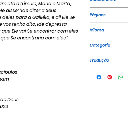
m até o túmulo, Maria e Marta,
le disse: “Ide dizer a Seus
Brochura
Páginas
 deles para a Galiléia, e ali Ele Se
e vos tenho dito. Ide depressa
44
Idioma
s que Ele vai Se encontrar com eles
que Se encontraria com eles."
Português
Categoria
Sermões - Ediçã
Tradução
Gravações A Voz
iscípulos
nham
 de Deus
2023