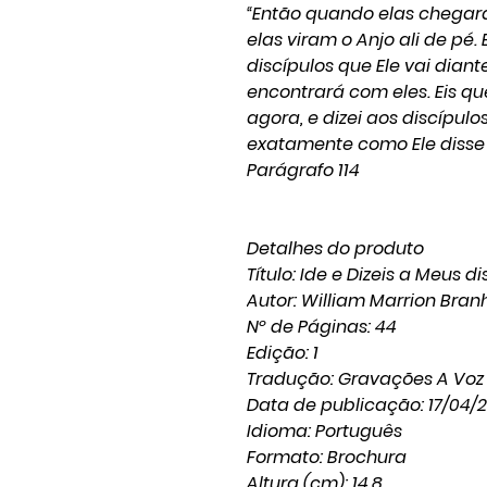
“Então quando elas chegara
elas viram o Anjo ali de pé. E
discípulos que Ele vai diante
encontrará com eles. Eis qu
agora, e dizei aos discípulo
exatamente como Ele disse 
Parágrafo 114
Detalhes do produto
Título: Ide e Dizeis a Meus d
Autor: William Marrion Bra
Nº de Páginas: 44
Edição: 1
Tradução: Gravações A Voz
Data de publicação: 17/04/
Idioma: Português
Formato: Brochura
Altura (cm): 14,8