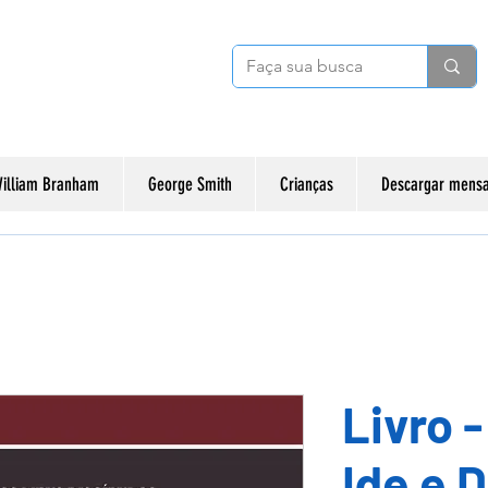
illiam Branham
George Smith
Crianças
Descargar mensa
Livro 
︎︎︎Ide e