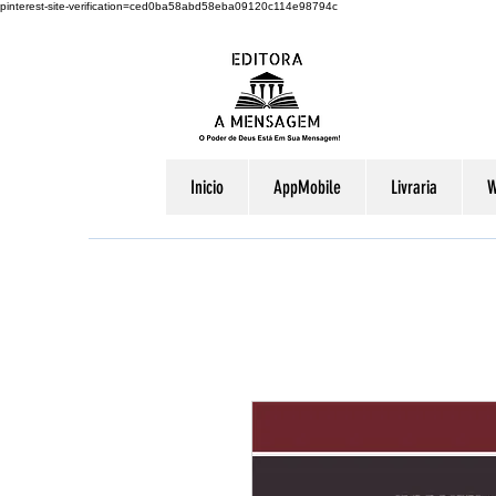
pinterest-site-verification=ced0ba58abd58eba09120c114e98794c
Inicio
AppMobile
Livraria
W