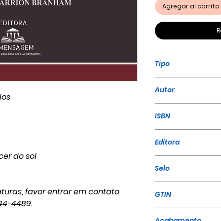
Agregar al carrito
R
Tipo
Livro
Autor
los
William Marrion
ISBN
Editora
er do sol
A Mensagem
Selo
A Mensagem
turas, favor entrar em contato
GTIN
44-4489.
Acabamento