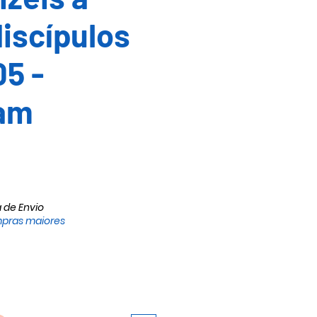
iscípulos
5 -
am
io
a de Envio
pras maiores