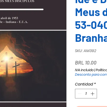
Meus d
53-040
Branh
SKU: AM392
Prec
BRL 10.00
IVA incluido
|
Polític
Desconto para com
Cantidad
*