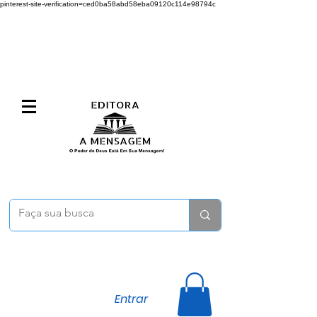
pinterest-site-verification=ced0ba58abd58eba09120c114e98794c
Entrar