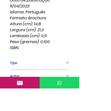
Data de publicação:
11/04/2023
Idioma: Português
Formato: Brochura
Altura (cm): 14,8
Largura (cm): 21,0
Lombada (cm): 0,5
Peso (gramas): 0,100
ISBN:
Tipo
Livro
Autor
William Marrion Branham
ISBN
Editora