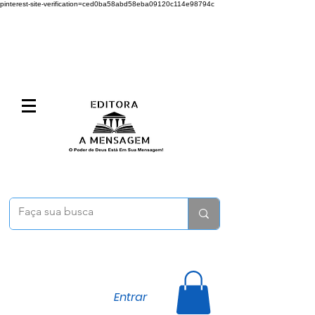
pinterest-site-verification=ced0ba58abd58eba09120c114e98794c
Entrar