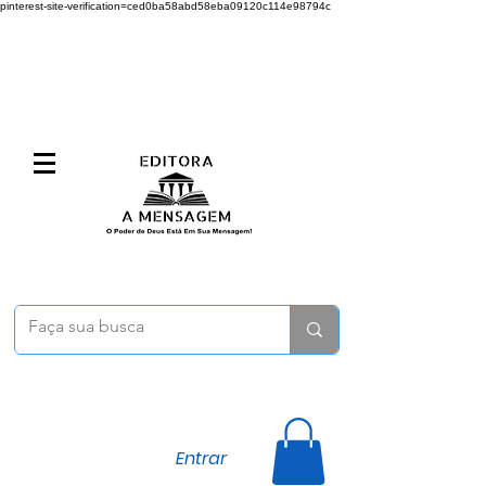
pinterest-site-verification=ced0ba58abd58eba09120c114e98794c
Entrar