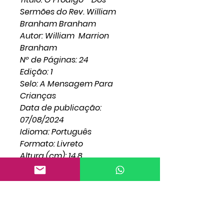
Sermões do Rev. William
Branham Branham
Autor: William Marrion
Branham
Nº de Páginas: 24
Edição: 1
Selo: A Mensagem Para
Crianças
Data de publicação:
07/08/2024
Idioma: Português
Formato: Livreto
Altura (cm): 14,8
Largura (cm): 21,0
Lombada (cm): 1,5
Peso (gramas): 0,120
ISBN: 978-65-995799-1-2