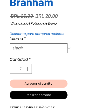
Branham
Precio
Precio
 BRL 25.00 
BRL 20.00
de
IVA incluido
|
Política de Envio
oferta
Desconto para compras maiores
Idioma
*
Cantidad
*
Agregar al carrito
Realizar compra
SÉRIE HISTóRIAS BÍBLICAS