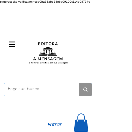
pinterest-site-verification=ced0ba58abd58eba09120c114e98794c
Entrar