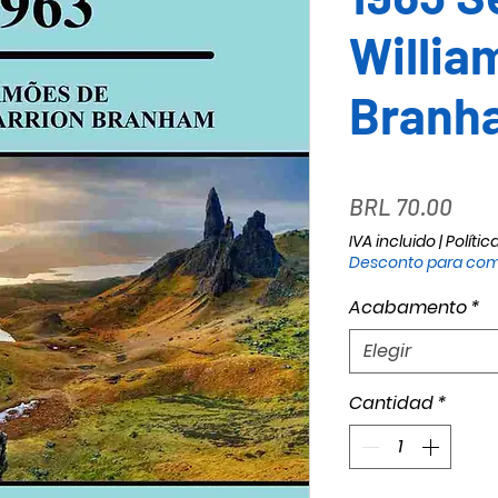
Willia
Branh
Prec
BRL 70.00
IVA incluido
|
Polític
Desconto para com
Acabamento
*
Elegir
Cantidad
*