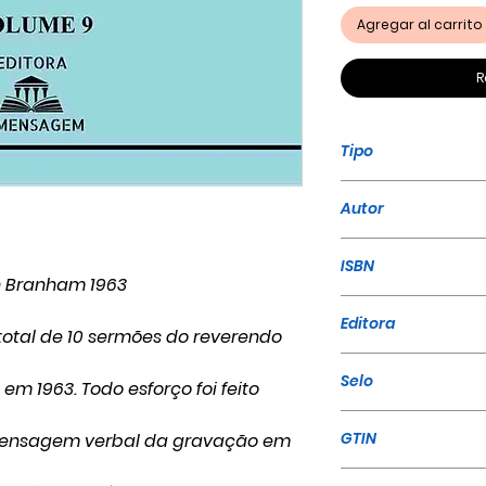
Agregar al carrito
R
Tipo
Livro
Autor
William Marrion
ISBN
n Branham 1963
978-65-86161-44
Editora
otal de 10 sermões do reverendo
A Mensagem
Selo
m 1963. Todo esforço foi feito
A Mensagem
GTIN
 Mensagem verbal da gravação em
9786586161441