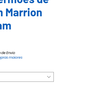
m Marrion
am
io
a de Envio
pras maiores