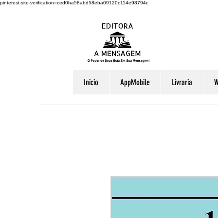
pinterest-site-verification=ced0ba58abd58eba09120c114e98794c
Inicio
AppMobile
Livraria
W