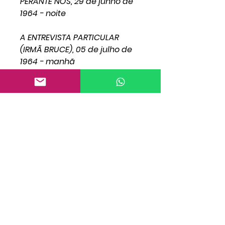
PERANTE NÓS, 29 de junho de
1964 - noite
A ENTREVISTA PARTICULAR
(IRMÃ BRUCE), 05 de julho de
1964 - manhã
A OBRA PRIMA, 05 de julho de
1964 - manhã
A FESTA DAS TROMBETAS, 19 de
julho de 1964 - manhã
Detalhes do produto
Título: Livro Vol 6 - Série
1964 Sermões de William
Marrion Branham
Autor: William Marrion
Branham