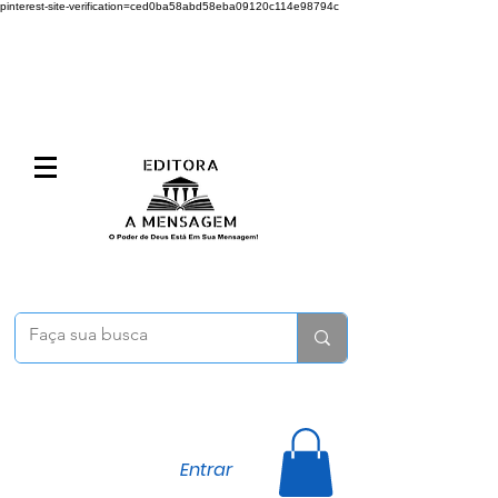
pinterest-site-verification=ced0ba58abd58eba09120c114e98794c
Entrar