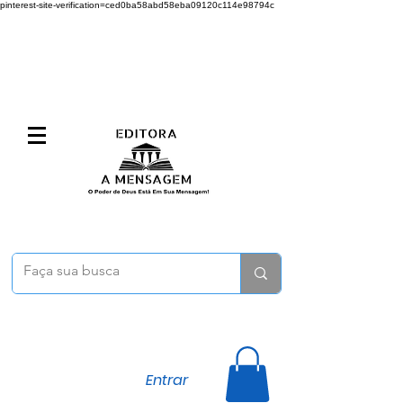
pinterest-site-verification=ced0ba58abd58eba09120c114e98794c
Entrar