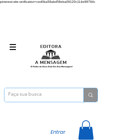
pinterest-site-verification=ced0ba58abd58eba09120c114e98794c
Entrar