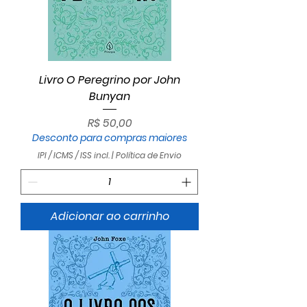
Livro O Peregrino por John
Bunyan
Preço
R$ 50,00
Desconto para compras maiores
IPI / ICMS / ISS incl.
|
Política de Envio
Adicionar ao carrinho