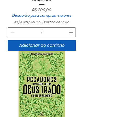
Preço
R$ 200,00
Desconto para compras maiores
IPI / ICMS / ISS incl.
|
Política de Envio
Adicionar ao carrinho