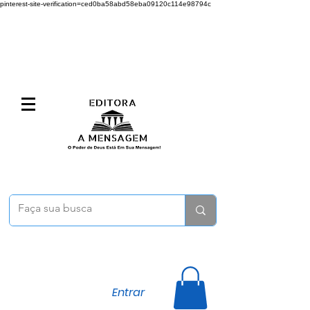
pinterest-site-verification=ced0ba58abd58eba09120c114e98794c
Entrar