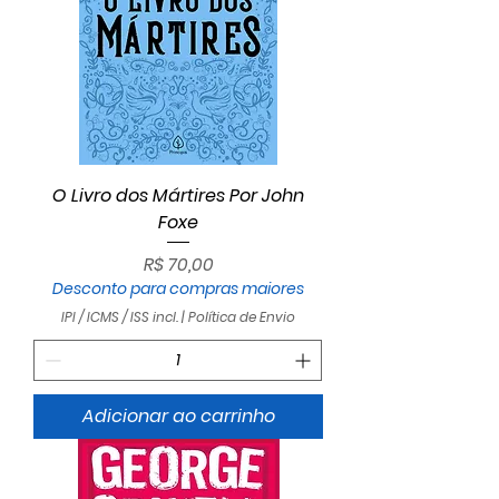
O Livro dos Mártires Por John
Foxe
Preço
R$ 70,00
Desconto para compras maiores
IPI / ICMS / ISS incl.
|
Política de Envio
Adicionar ao carrinho