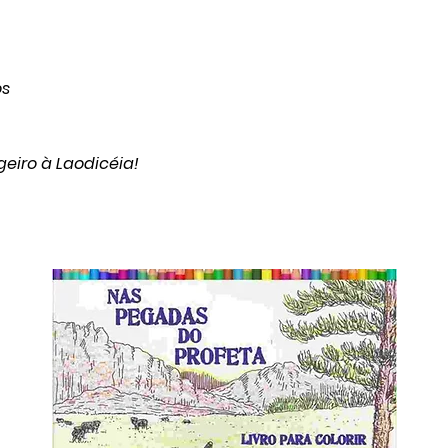
os
eiro à Laodicéia!