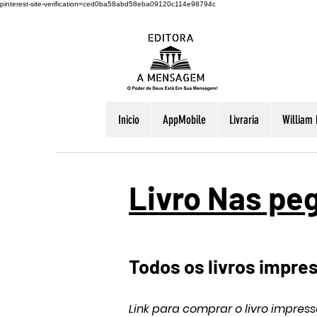
pinterest-site-verification=ced0ba58abd58eba09120c114e98794c
Inicio
AppMobile
Livraria
William
Livro Nas peg
Todos os livros impre
Link para comprar o livro impress