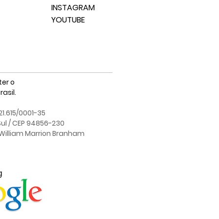
INSTAGRAM
YOUTUBE
er o
asil.
21.615/0001-35
Sul / CEP 94856-230
e William Marrion Branham