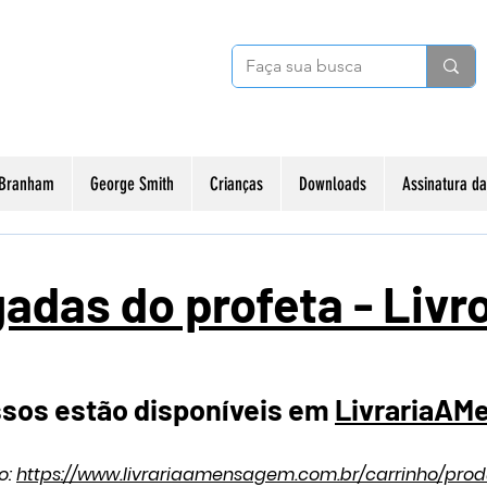
 Branham
George Smith
Crianças
Downloads
Assinatura 
adas do profeta - Livro
ssos estão disponíveis em
LivrariaAM
o:
https://www.livrariaamensagem.com.br/carrinho/prod