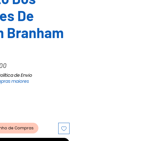
es De
am Branham
o
Preço
,00
al
promocional
olítica de Envio
pras maiores
rinho de Compras