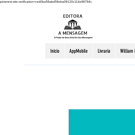
pinterest-site-verification=ced0ba58abd58eba09120c114e98794c
Inicio
AppMobile
Livraria
William