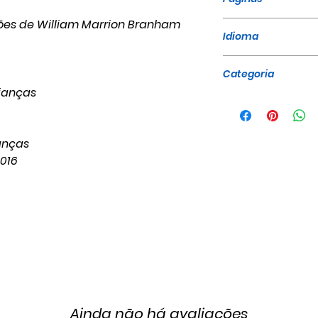
mões de William Marrion Branham
16
Idioma
Português
Categoria
ianças
Infantojuvenil
anças
2016
Ainda não há avaliações