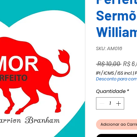
Sermõ
Willi
SKU: AM016
Preç
 R$ 10,00 
R$ 6
norm
IPI / ICMS / ISS incl.
|
P
Desconto para com
Quantidade
*
Adicionar ao Car