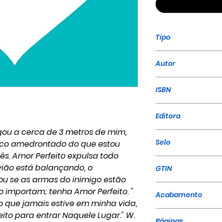
Tipo
Livro
Autor
A Mensagem Par
ISBN
978-85-85332-21
Editora
egou a cerca de 3 metros de mim,
A Mensagem
Selo
co amedrontado do que estou
ês. Amor Perfeito expulsa todo
A Mensagem Par
vião está balançando, o
GTIN
ou se as armas do inimigo estão
9788585332211
o importam; tenha Amor Perfeito. "
Acabamento
o que jamais estive em minha vida,
Brochura
ito para entrar Naquele Lugar." W.
Páginas