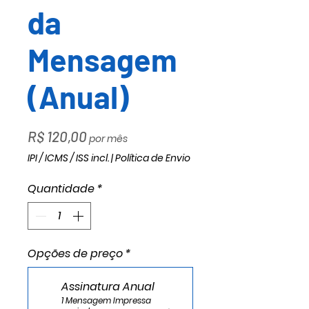
da
Mensagem
(Anual)
Preço
R$ 120,00
por mês
IPI / ICMS / ISS incl.
|
Política de Envio
Quantidade
*
Opções de preço
*
Assinatura Anual
1 Mensagem Impressa