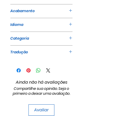
Believers International, Editora
Acabamento
A Mensagem, A Mensagem
Para Crianças
Brochura
Idioma
Português
Categoria
Sermões
Tradução
Believers International, Editora
A Mensagem, A Mensagem
Para Crianças
Ainda não há avaliações
Compartilhe sua opinião. Seja o
primeiro a deixar uma avaliação.
Avaliar