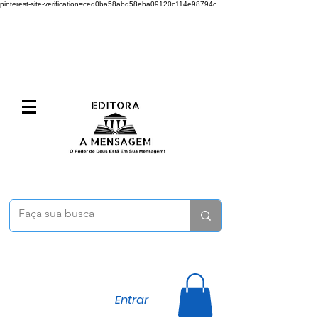
pinterest-site-verification=ced0ba58abd58eba09120c114e98794c
Entrar