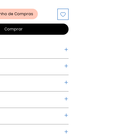
rinho de Compras
Comprar
 Branham
2-9
a Crianças