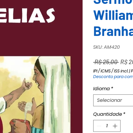
Willi
Branh
SKU: AM420
Preç
 R$ 25,00 
R$ 2
norm
IPI / ICMS / ISS incl.
|
P
Desconto para com
Idioma
*
Selecionar
Quantidade
*