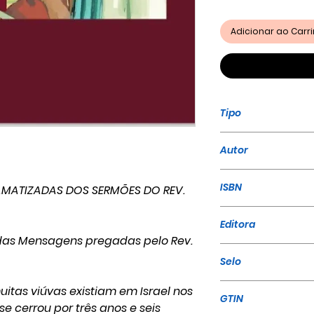
Adicionar ao Car
Tipo
Livro
Autor
William Marrion
ISBN
DRAMATIZADAS DOS SERMÕES DO REV.
978-65-995799-
Editora
, das Mensagens pregadas pelo Rev.
A Mensagem
Selo
A Mensagem Par
itas viúvas existiam em Israel nos
GTIN
se cerrou por três anos e seis