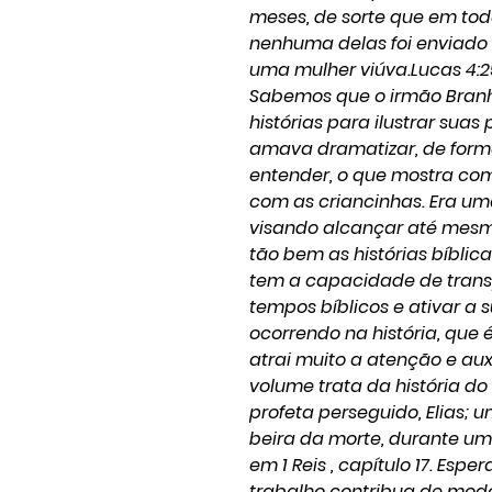
meses, de sorte que em tod
nenhuma delas foi enviado 
uma mulher viúva.Lucas 4:
Sabemos que o irmão Bran
histórias para ilustrar sua
amava dramatizar, de for
entender, o que mostra co
com as criancinhas. Era um
visando alcançar até mesm
tão bem as histórias bíblica
tem a capacidade de transpo
tempos bíblicos e ativar a
ocorrendo na história, que 
atrai muito a atenção e aux
volume trata da história do
profeta perseguido, Elias; u
beira da morte, durante uma
em 1 Reis , capítulo 17. Es
trabalho contribua de modo