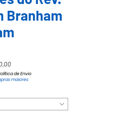
am Branham
am
o
Preço
0,00
al
promocional
olítica de Envio
pras maiores