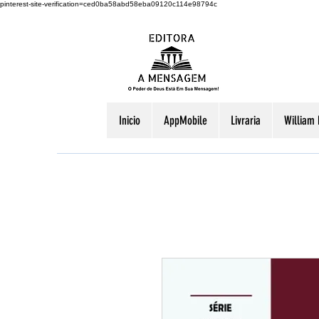
pinterest-site-verification=ced0ba58abd58eba09120c114e98794c
Inicio
AppMobile
Livraria
William