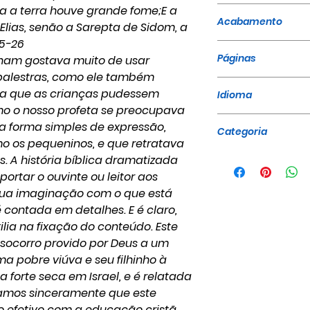
a a terra houve grande fome;E a
9786599579929
Acabamento
Elias, senão a Sarepta de Sidom, a
25-26
Brochura
Páginas
ham gostava muito de usar
s palestras, como ele também
20
ma que as crianças pudessem
Idioma
mo o nosso profeta se preocupava
Português
a forma simples de expressão,
Categoria
o os pequeninos, e que retratava
Infantojuvenil, D
s. A história bíblica dramatizada
rtar o ouvinte ou leitor aos
 sua imaginação com o que está
é contada em detalhes. E é claro,
ilia na fixação do conteúdo. Este
 socorro provido por Deus a um
ma pobre viúva e seu filhinho à
 forte seca em Israel, e é relatada
peramos sinceramente que este
 efetivo com a educação cristã