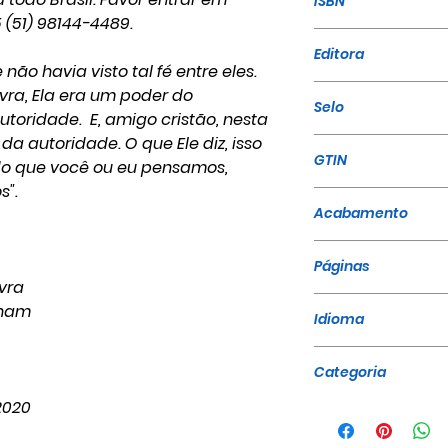
ISBN
(51) 98144-4489.
978-65-86161-05
Editora
 não havia visto tal fé entre eles.
A Mensagem
vra, Ela era um poder do
Selo
toridade. E, amigo cristão, nesta
da autoridade. O que Ele diz, isso
A Mensagem
GTIN
o que você ou eu pensamos,
s".
9786586161052
Acabamento
Brochura
Páginas
avra
16
nham
Idioma
Português
Categoria
2020
Sermões