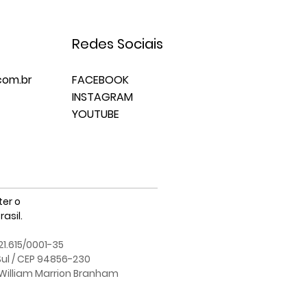
Redes Sociais
om.br
FACEBOOK
INSTAGRAM
YOUTUBE
er o
asil.
21.615/0001-35
Sul / CEP 94856-230
e William Marrion Branham