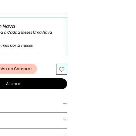
 Nova
eba a Cada 2 Meses Uma Nova
 mês por 12 meses
rinho de Compras
Assinar
 Branham