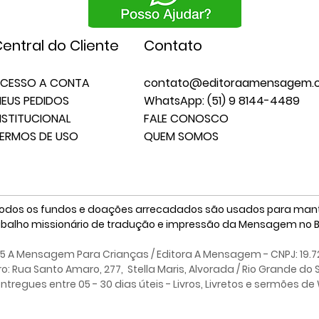
entral do Cliente
Contato
CESSO A CONTA
contato@editoraamensagem.c
EUS PEDIDOS
WhatsApp: (51) 9 8144-4489
NSTITUCIONAL
FALE CONOSCO
ERMOS DE USO
QUEM SOMOS
odos os fundos e doações arrecadados são usados para mant
abalho missionário de tradução e impressão da Mensagem no Br
25 A Mensagem Para Crianças / Editora A Mensagem - CNPJ: 19.7
iro: Rua Santo Amaro, 277, Stella Maris,
Alvorada / Rio Grande do 
tregues entre 05 - 30 dias úteis - Livros, Livretos e sermões d