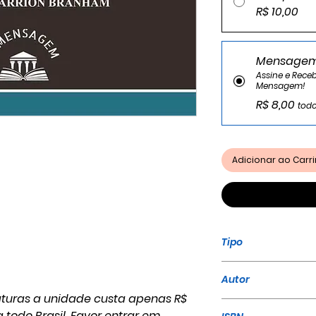
R$ 10,00
Mensagem
Assine e Rec
Mensagem!
R$ 8,00
todo
Adicionar ao Car
Tipo
Livro
Autor
aturas a unidade custa apenas R$
William Marrion
a todo Brasil. Favor entrar em