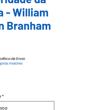
a - William
on Branham
olítica de Envio
pras maiores
o
*
nica