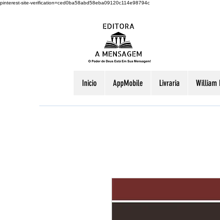
pinterest-site-verification=ced0ba58abd58eba09120c114e98794c
Inicio
AppMobile
Livraria
William