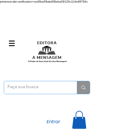
pinterest-site-verification=ced0ba58abd58eba09120c114e98794c
Entrar