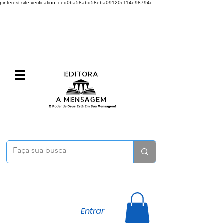
pinterest-site-verification=ced0ba58abd58eba09120c114e98794c
Entrar