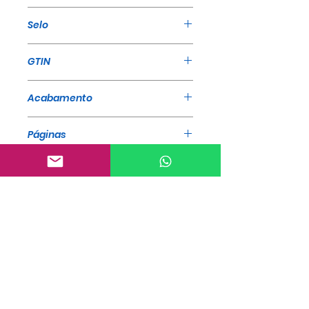
A Mensagem
Selo
A Mensagem
GTIN
Acabamento
Brochura
Páginas
26
Idioma
Português
Categoria
Sermões - Edição Limitada
Tradução
Luz do Entardecer