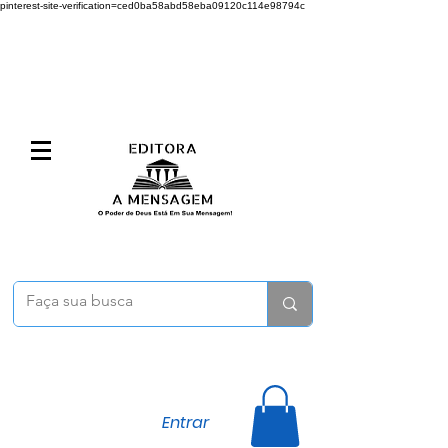
pinterest-site-verification=ced0ba58abd58eba09120c114e98794c
Entrar