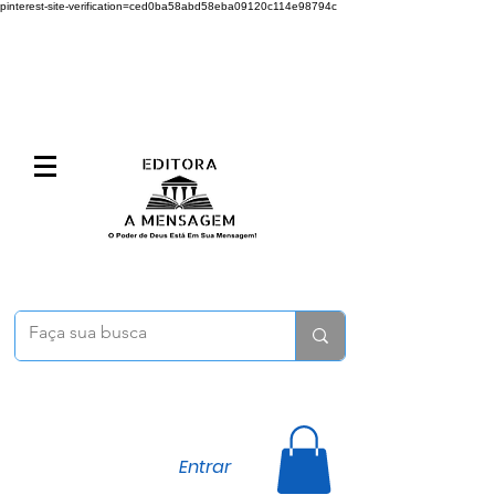
pinterest-site-verification=ced0ba58abd58eba09120c114e98794c
Entrar