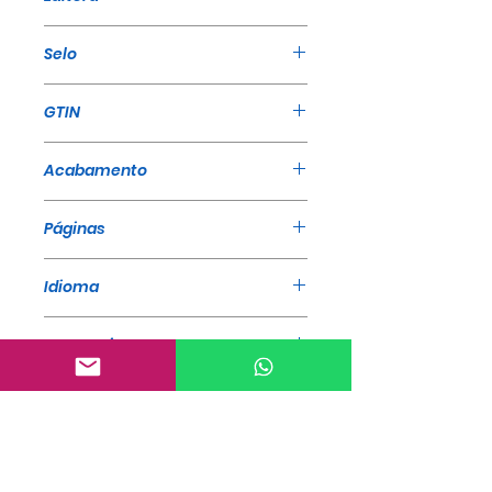
A Mensagem
Selo
A Mensagem
GTIN
9786586161243
Acabamento
Brochura
Páginas
60
Idioma
Português
Categoria
Compêndio, Cogregação,
Devocionais, Família
Ainda não há avaliações