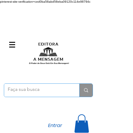
pinterest-site-verification=ced0ba58abd58eba09120c114e98794c
Entrar