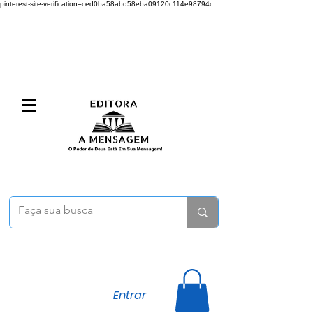
pinterest-site-verification=ced0ba58abd58eba09120c114e98794c
Entrar