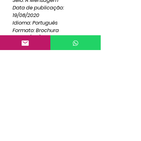
Selo: A Mensagem
Data de publicação:
19/08/2020
Idioma: Português
Formato: Brochura
Altura (cm): 14,8
Largura (cm): 21,0
Lombada (cm): 1,0
Peso (gramas): 0,600
ISBN: 978-65-86161-08-3
Tipo
Livro
Autor
William Marrion Branham
ISBN
978-65-86161-08-3
Editora