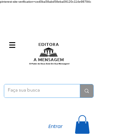
pinterest-site-verification=ced0ba58abd58eba09120c114e98794c
Entrar