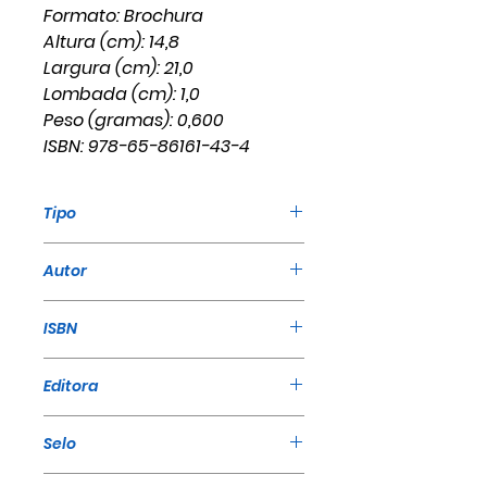
Formato: Brochura
Altura (cm): 14,8
Largura (cm): 21,0
Lombada (cm): 1,0
Peso (gramas): 0,600
ISBN: 978-65-86161-43-4
Tipo
Livro
Autor
William Marrion Branham
ISBN
978-65-86161-43-4
Editora
A Mensagem
Selo
A Mensagem