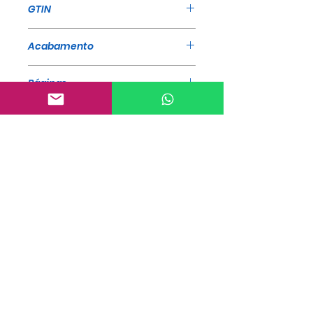
GTIN
9786586161434
Acabamento
Brochura
Páginas
60
Idioma
Português
Categoria
Sermões em Série
Ainda não há avaliações
Compartilhe sua opinião. Seja o
primeiro a deixar uma avaliação.