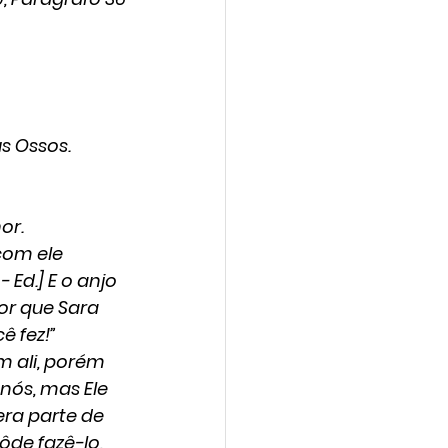
 Ossos. 
or.
com ele 
 Ed.] E o anjo 
or que Sara 
ê fez!”
em ali, porém 
nós, mas Ele 
ra parte de 
ôde fazê-lo, 