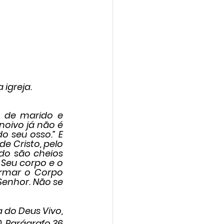
igreja. 
 de marido e 
noivo já não é 
 seu osso.” E 
Cristo, pelo 
o são cheios 
 Seu corpo e o 
ormar o Corpo 
Senhor. Não se 
a do Deus Vivo,
0, Parágrafo 36