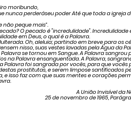
iro moribundo,
e nunca perderáseu poder Até que toda a igreja d
e não peque mais”.
ue é pecado? O pecado é "incredulidade". Incredulidade
ulidade em Deus, o qual é a Palavra.
, inadulterada. Oh, aleluia; partindo em breve para os 
ensem nisso, suas vestes lavadas pela Água da Pa
Palavra se tornou em Sangue. A Palavra sangrou po
os na Palavra ensanguentada. A Palavra, sangrand
 a Palavra foi sangrada por vocês, para que vocês
destas prostitutas, e serem limpose santificados p
a, e isso faz com que suas mentes e corações p
avra.
A União Invisível da N
25 de novembro de 1965, Parágra