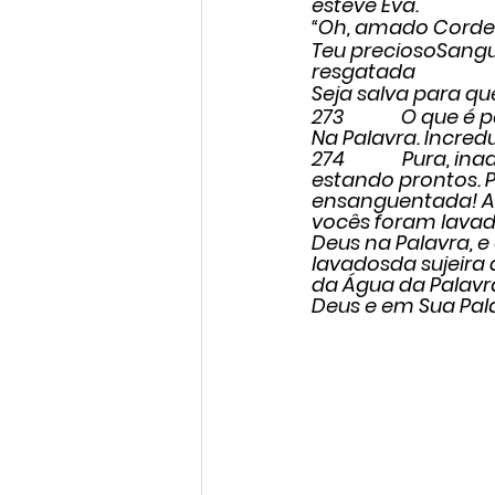
esteve Eva.
“Oh, amado Corde
Teu preciosoSangu
resgatada
Seja salva para qu
273             O q
Na Palavra. Incred
274             Pura
estando prontos. P
ensanguentada! A 
vocês foram lavad
Deus na Palavra, e
lavadosda sujeira 
da Água da Palavr
Deus e em Sua Pal