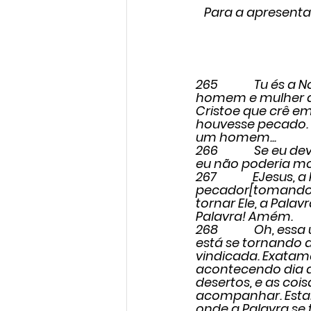
Para a apresenta
265             Tu 
homem e mulher qu
Cristoe que crê e
houvesse pecado. V
um homem...
266             Se
eu não poderia mo
267             EJes
pecador[tomando a
tornar Ele, a Palav
Palavra! Amém.
268             Oh, 
está se tornando a
vindicada. Exatame
acontecendo dia a
desertos, e as co
acompanhar. Estam
onde a Palavra se 