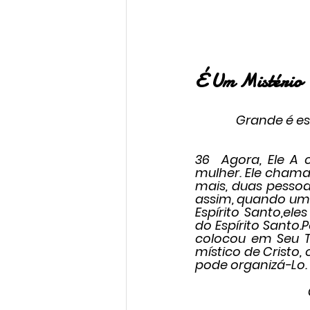
É Um Mistério
Grande é est
36  Agora, Ele A
mulher. Ele chama a
mais, duas pessoas
assim, quando um 
Espírito Santo,e
do Espírito Santo.
colocou em Seu Tr
místico de Cristo,
pode organizá-Lo. 