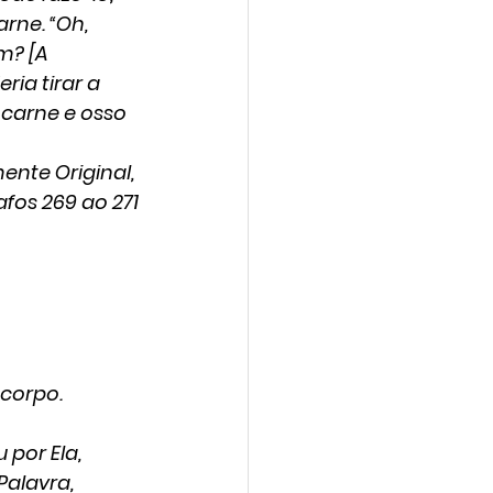
rne. “Oh, 
m? [A 
ia tirar a 
 carne e osso 
ente Original, 
afos 269 ao 271
 corpo.
 por Ela,
Palavra,