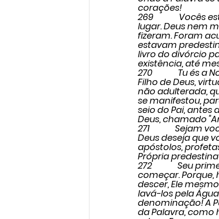
corações!
269             Vo
lugar. Deus nem m
fizeram. Foram acu
estavam predestina
livro do divórcio 
existência, até m
270             Tu é
Filho de Deus, vir
não adulterada, q
se manifestou, pa
seio do Pai, antes 
Deus, chamado "A
271             Seja
Deus deseja que vo
apóstolos, profetas
Própria predestina
272             Seu 
começar. Porque, h
descer, Ele mesmo,
lavá-los pela Água
denominação! A P
da Palavra, como 