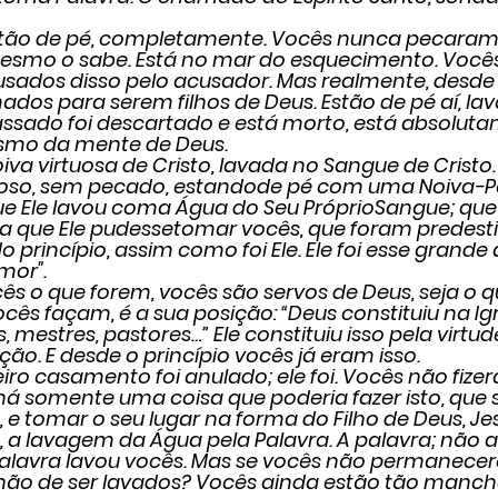
cês estão de pé, completamente. Vocês nunca pecara
esmo o sabe. Está no mar do esquecimento. Você
sados disso pelo acusador. Mas realmente, desde o
dos para serem filhos de Deus. Estão de pé aí, lava
passado foi descartado e está morto, está absoluta
esmo da mente de Deus.
s a Noiva virtuosa de Cristo, lavada no Sangue de Cristo
tuoso, sem pecado, estandode pé com uma Noiva-Pa
ue Ele lavou coma Água do Seu PróprioSangue; que 
ra que Ele pudessetomar vocês, que foram predest
do princípio, assim como foi Ele. Ele foi esse grande 
mor".
m vocês o que forem, vocês são servos de Deus, seja o q
cês façam, é a sua posição: “Deus constituiu na Igre
, mestres, pastores…” Ele constituiu isso pela virtud
ção. E desde o princípio vocês já eram isso.
primeiro casamento foi anulado; ele foi. Vocês não fize
á somente uma coisa que poderia fazer isto, que s
 e tomar o seu lugar na forma do Filho de Deus, Jesu
, a lavagem da Água pela Palavra. A palavra; não a
alavra lavou vocês. Mas se vocês não permanece
hão de ser lavados? Vocês ainda estão tão manc