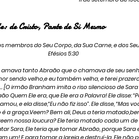
e: de Cristo, Parte de Si Mesmo
 membros do Seu Corpo, da Sua Carne, e dos Seus
Efésios 5:30
 [Sara] amava tanto Abraão que o chamava de seu senh
u senhor sendo velho,e eu também velha, e terei prazer
. [O irmão Branham imita o riso silencioso de Sara -
o Quem Ele era, que Ele era a Palavra! Ele disse: “P
amou, e ela disse,“Eu não fiz isso”. Ele disse, “Mas voc
e? Isto é a graça.Veem? Bem ali, Deus a teria matado,b
veem nossa loucura? Ele teria matado cada um de 
ar Sara, Ele teria que tomar Abraão, porque Sara e
 um! E para tomar a Igreja e destruí-la, Ele não p