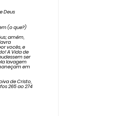
e Deus 
 em (o que?) 
céus; amém, 
lavra 
r vocês, e 
o! A Vida de 
 pudessem ser 
ela lavagem 
ermaneçam em 
oiva de Cristo, 
fos 265 ao 274