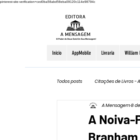
pinterest-site-verification=ced0ba58abd58eba09120c114e98794c
Inicio
AppMobile
Livraria
William
Todos posts
Citações de Livros - A
A Mensagem
8 de
A Noiva-P
Branham