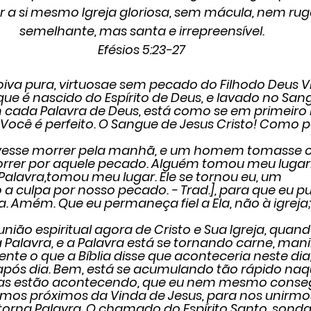
r a si mesmo Igreja gloriosa, sem mácula, nem rug
semelhante, mas santa e irrepreensível.
Efésios 5:23-27
és a Noiva pura, virtuosae sem pecado do Filhodo Deus 
e é nascido do Espírito de Deus, e lavado no Sang
m cada Palavra de Deus, está como se em primeiro 
ocê é perfeito. O Sangue de Jesus Cristo! Como po
 eu devesse morrer pela manhã, e um homem tomasse o
rrer por aquele pecado. Alguém tomou meu lugar
us, a Palavra,tomou meu lugar. Ele se tornou eu, um 
 culpa por nosso pecado. - Trad.], para que eu p
ra. Amém. Que eu permaneça fiel a Ela, não à igreja
essa união espiritual agora de Cristo e Sua Igreja, quan
 Palavra, e a Palavra está se tornando carne, mani
nte o que a Bíblia disse que aconteceria neste dia,
pós dia. Bem, está se acumulando tão rápido naq
isas estão acontecendo, que eu nem mesmo conseg
os próximos da Vinda de Jesus, para nos unirmos 
torna Palavra. O chamado do Espírito Santo, sond