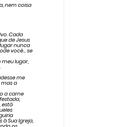
a, nem coisa 
Vivo. Cada 
ue de Jesus 
lugar nunca 
de você... se 
 meu lugar, 
.
udesse me 
; mas a 
do a carne 
festada, 
 está 
ueles 
uiria 
à Sua Igreja, 
ando os 