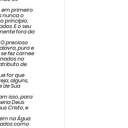
m em primeiro 
s nunca o 
 princípio, 
dos. E o seu 
mente fora da 
. O precioso 
lavra, pura e 
se fez carnee 
inados no 
atributo de 
ue for que 
ja, alguns, 
e de Sua 
ram isso, para 
eria Deus 
s Cristo, e 
 
rem na Água 
hados como 