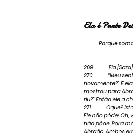
Ela é Parte Del
Porque somos
269             Ela
270             “Me
novamente?” E ela..
mostrou para Abraã
riu?” Então ele a ch
271             Oqu
Ele não pôde! Oh, 
não pôde. Para mat
Abraão. Ambos eram