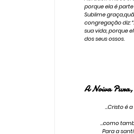
porque ela é parte 
Sublime graça,quão
congregação diz: “
sua vida, porque e
dos seus ossos.
A Noiva Pura, 
...Cristo é
...como tamb
Para a sant