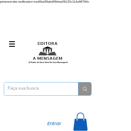
pinterest-site-verification=ced0ba58abd58eba09120c114e98794c
Entrar