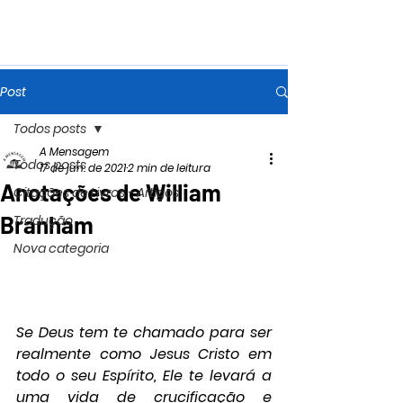
Post
Todos posts
A Mensagem
Todos posts
17 de jun. de 2021
2 min de leitura
Anotações de William
Citações de Livros - Artigos
Branham
Tradução
Nova categoria
Se Deus tem te chamado para ser 
realmente como Jesus Cristo em 
todo o seu Espírito, Ele te levará a 
uma vida de crucificação e 